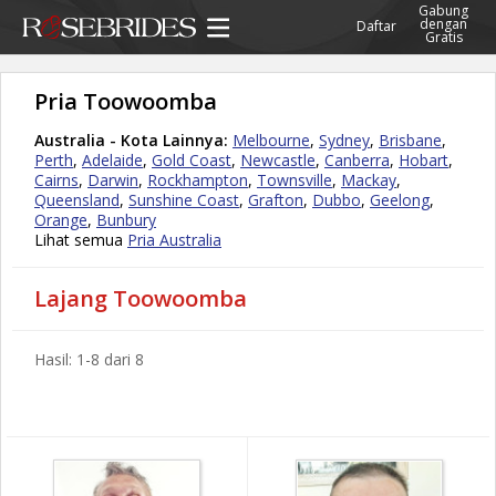
Gabung
dengan
Daftar
Gratis
Pria Toowoomba
Australia - Kota Lainnya:
Melbourne
,
Sydney
,
Brisbane
,
Perth
,
Adelaide
,
Gold Coast
,
Newcastle
,
Canberra
,
Hobart
,
Cairns
,
Darwin
,
Rockhampton
,
Townsville
,
Mackay
,
Queensland
,
Sunshine Coast
,
Grafton
,
Dubbo
,
Geelong
,
Orange
,
Bunbury
Lihat semua
Pria Australia
Lajang Toowoomba
Hasil: 1-8 dari 8