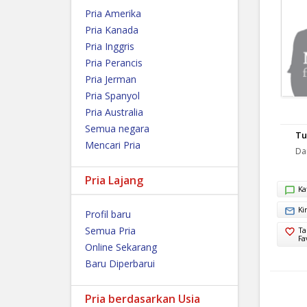
Pria Amerika
Pria Kanada
Pria Inggris
Pria Perancis
Pria Jerman
Pria Spanyol
Pria Australia
Semua negara
Tu
Mencari Pria
Dar
Pria Lajang
Ka
Ki
Profil baru
Semua Pria
Ta
Fa
Online Sekarang
Baru Diperbarui
Pria berdasarkan Usia