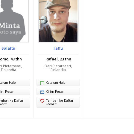
Salattu
raffu
omo, 43 thn
Rafael, 23 thn
i Pietarsaari,
Dari Pietarsaari,
Finlandia
Finlandia
takan Halo
Katakan Halo
rim Pesan
Kirim Pesan
mbah ke Daftar
Tambah ke Daftar
vorit
Favorit