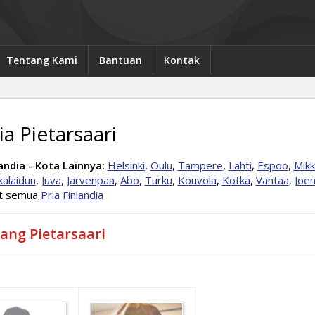
Tentang Kami
Bantuan
Kontak
ia Pietarsaari
andia - Kota Lainnya:
Helsinki
,
Oulu
,
Tampere
,
Lahti
,
Espoo
,
Mikk
alaidun
,
Juva
,
Jarvenpaa
,
Abo
,
Turku
,
Kouvola
,
Kotka
,
Vantaa
,
Joe
at semua
Pria Finlandia
jang Pietarsaari