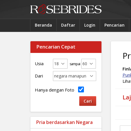
Beranda
Daftar
Login
Pencarian
Pencarian Cepat
Pr
Usia
sampai
Finl
Punk
Dari
Lih
Hanya dengan Foto
La
Pria berdasarkan Negara