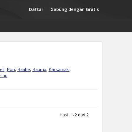
Daftar
Gabung dengan Gratis
eli
,
Pori
,
Raahe
,
Rauma
,
Karsamaki
,
nsuu
Hasil: 1-2 dari 2