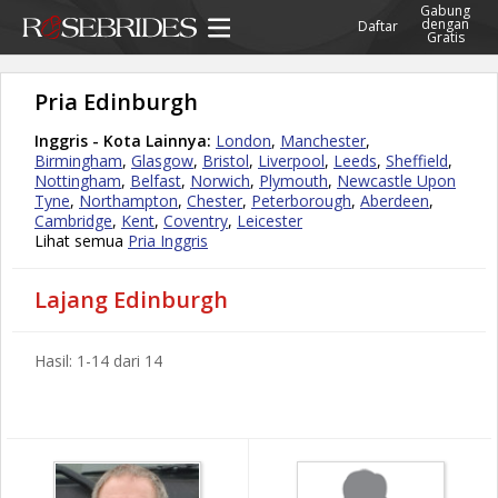
Gabung
dengan
Daftar
Gratis
Pria Edinburgh
Inggris - Kota Lainnya:
London
,
Manchester
,
Birmingham
,
Glasgow
,
Bristol
,
Liverpool
,
Leeds
,
Sheffield
,
Nottingham
,
Belfast
,
Norwich
,
Plymouth
,
Newcastle Upon
Tyne
,
Northampton
,
Chester
,
Peterborough
,
Aberdeen
,
Cambridge
,
Kent
,
Coventry
,
Leicester
Lihat semua
Pria Inggris
Lajang Edinburgh
Hasil: 1-14 dari 14