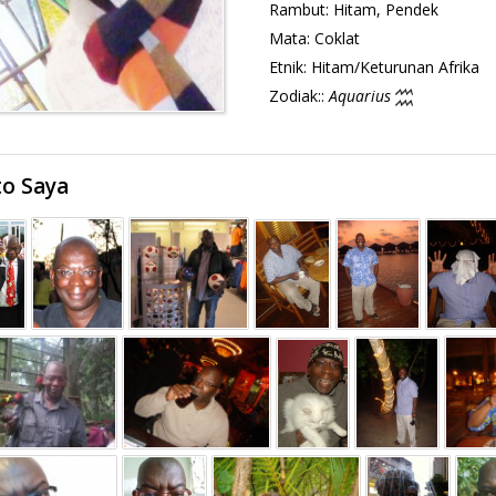
Rambut:
Hitam, Pendek
Mata:
Coklat
Etnik:
Hitam/Keturunan Afrika
Zodiak::
Aquarius
to Saya