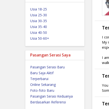
Usia 18-25
Usia 25-30
Usia 30-35
Usia 35-40
Te
Usia 40-50
I co
Usia 50-60+
My m
espe
Pasangan Serasi Saya
I am
walk
Pasangan Serasi Baru
Baru Saja Aktif
Te
Terperbarui
Online Sekarang
You 
Someo
Foto-foto Baru
Pasangan Serasi Keduanya
Berdasarkan Referensi
Ten