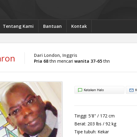
Tentang Kami
Bantuan
Kontak
aron
Dari London, Inggris
Pria 68
thn mencari
wanita 37-65
thn
Katakan Halo
K
Tinggi:
5'8" / 172 cm
Berat:
203 lbs / 92 kg
Tipe tubuh:
Kekar