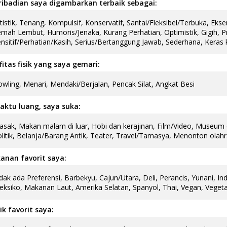
ribadian saya digambarkan terbaik sebagai:
tistik, Tenang, Kompulsif, Konservatif, Santai/Fleksibel/Terbuka, Eks
mah Lembut, Humoris/Jenaka, Kurang Perhatian, Optimistik, Gigih, P
nsitif/Perhatian/Kasih, Serius/Bertanggung Jawab, Sederhana, Keras
fitas fisik yang saya gemari:
wling, Menari, Mendaki/Berjalan, Pencak Silat, Angkat Besi
aktu luang, saya suka:
sak, Makan malam di luar, Hobi dan kerajinan, Film/Video, Museum d
litik, Belanja/Barang Antik, Teater, Travel/Tamasya, Menonton olah
anan favorit saya:
dak ada Preferensi, Barbekyu, Cajun/Utara, Deli, Perancis, Yunani, Ind
ksiko, Makanan Laut, Amerika Selatan, Spanyol, Thai, Vegan, Vegeta
k favorit saya: