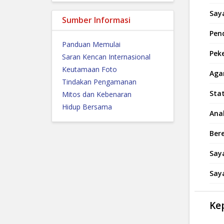
Saya
Sumber Informasi
Pend
Panduan Memulai
Peke
Saran Kencan Internasional
Keutamaan Foto
Aga
Tindakan Pengamanan
Sta
Mitos dan Kebenaran
Hidup Bersama
Ana
Ber
Say
Say
Ke