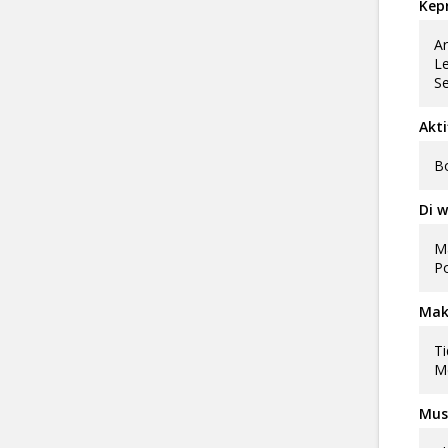
Kep
Ar
Le
Se
Akti
Bo
Di w
Ma
Po
Mak
Ti
Me
Musi