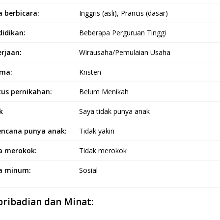
 berbicara:
Inggris (asli), Prancis (dasar)
idikan:
Beberapa Perguruan Tinggi
rjaan:
Wirausaha/Pemulaian Usaha
ma:
Kristen
tus pernikahan:
Belum Menikah
k
Saya tidak punya anak
encana punya anak:
Tidak yakin
a merokok:
Tidak merokok
a minum:
Sosial
pribadian dan Minat: