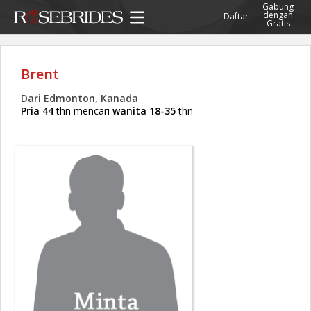
Gabung
dengan
Daftar
Gratis
Brent
Dari Edmonton, Kanada
Pria 44
thn mencari
wanita 18-35
thn