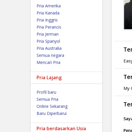
Pria Amerika
Pria Kanada
Pria Inggris
Pria Perancis
Pria Jerman
Pria Spanyol
Pria Australia
Te
Semua negara
Eas
Mencari Pria
Te
Pria Lajang
My 
Profil baru
Semua Pria
Ten
Online Sekarang
Baru Diperbarui
Saya
Pria berdasarkan Usia
Pend