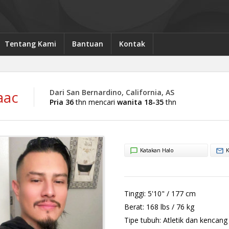
Tentang Kami
Bantuan
Kontak
aac
Dari San Bernardino, California, AS
Pria 36
thn mencari
wanita 18-35
thn
Katakan Halo
K
Tinggi:
5'10" / 177 cm
Berat:
168 lbs / 76 kg
Tipe tubuh:
Atletik dan kencang