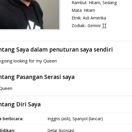
Rambut:
Hitam, Sedang
Mata:
Hitam
Etnik:
Asli Amerika
Zodiak::
Gemini
ntang Saya dalam penuturan saya sendiri
ygoing looking for my Queen
ntang Pasangan Serasi saya
Queen
tang Diri Saya
 berbicara:
Inggris (asli), Spanyol (lancar)
idikan:
Gelar Asosiasi