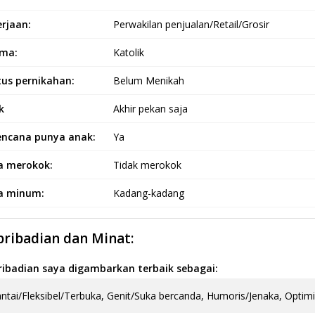
rjaan:
Perwakilan penjualan/Retail/Grosir
ma:
Katolik
tus pernikahan:
Belum Menikah
k
Akhir pekan saja
encana punya anak:
Ya
a merokok:
Tidak merokok
a minum:
Kadang-kadang
pribadian dan Minat:
ribadian saya digambarkan terbaik sebagai:
ntai/Fleksibel/Terbuka, Genit/Suka bercanda, Humoris/Jenaka, Optimis