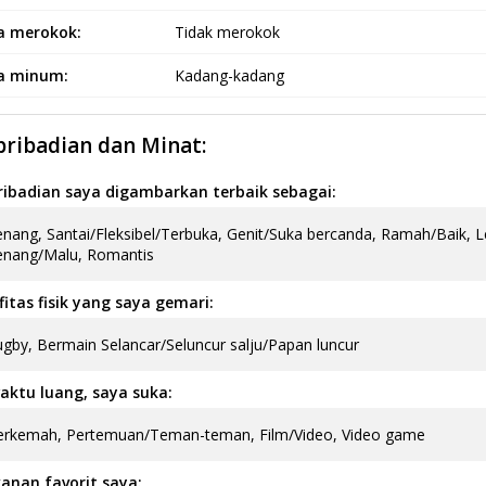
a merokok:
Tidak merokok
a minum:
Kadang-kadang
pribadian dan Minat:
ribadian saya digambarkan terbaik sebagai:
nang, Santai/Fleksibel/Terbuka, Genit/Suka bercanda, Ramah/Baik,
enang/Malu, Romantis
fitas fisik yang saya gemari:
gby, Bermain Selancar/Seluncur salju/Papan luncur
aktu luang, saya suka:
erkemah, Pertemuan/Teman-teman, Film/Video, Video game
anan favorit saya: