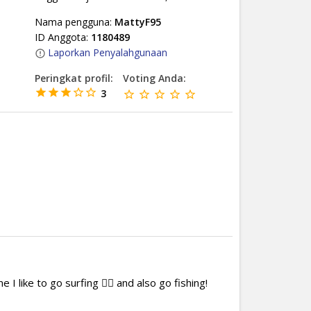
Nama pengguna:
MattyF95
ID Anggota:
1180489
Laporkan Penyalahgunaan
Peringkat profil:
Voting Anda:
3
like to go surfing 🏄‍♂️ and also go fishing!