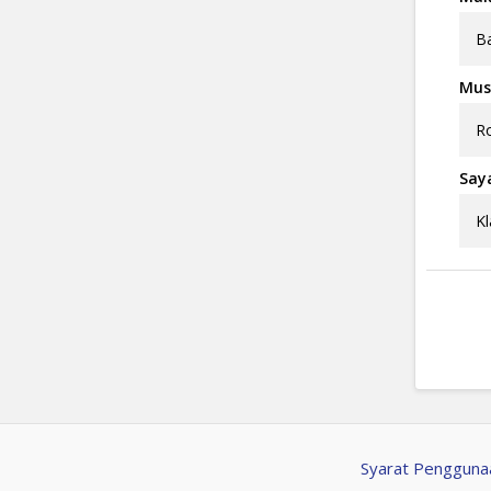
Ba
Musi
Ro
Say
Kl
Syarat Pengguna