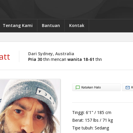
Tentang Kami
Bantuan
Kontak
att
Dari Sydney, Australia
Pria 30
thn mencari
wanita 18-61
thn
Katakan Halo
K
Tinggi:
6'1" / 185 cm
Berat:
157 lbs / 71 kg
Tipe tubuh:
Sedang