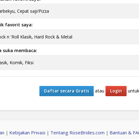
rbekyu, Cepat saji/Pizza
k favorit saya:
ck n 'Roll Klasik, Hard Rock & Metal
a suka membaca:
asik, Komik, Fiksi
atau
untuk
Daftar secara Gratis
Login
an
Kebijakan Privasi
Tentang RoseBrides.com
Bantuan & F
|
|
|