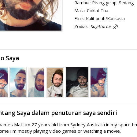
Rambut:
Pirang gelap, Sedang
Mata:
Coklat Tua
Etnik:
Kulit putih/Kaukasia
Zodiak::
Sagittarius
to Saya
ntang Saya dalam penuturan saya sendiri
ames Matt im 27 years old from Sydney,Australia in my spare time I 
ome I’m mostly playing video games or watching a movie.