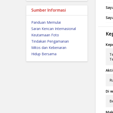
Say
Sumber Informasi
Say
Panduan Memulai
Saran Kencan Internasional
Ke
Keutamaan Foto
Tindakan Pengamanan
Kep
Mitos dan Kebenaran
Hidup Bersama
Te
T
Akti
Ru
Di w
B
Mak