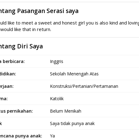
ntang Pasangan Serasi saya
uld like to meet a sweet and honest girl you is also kind and lov
 would like that in return.
tang Diri Saya
 berbicara:
Inggris
idikan:
Sekolah Menengah Atas
rjaan:
Konstruksi/Pertanian/Pertamanan
ma:
Katolik
tus pernikahan:
Belum Menikah
k
Saya tidak punya anak
encana punya anak:
Ya