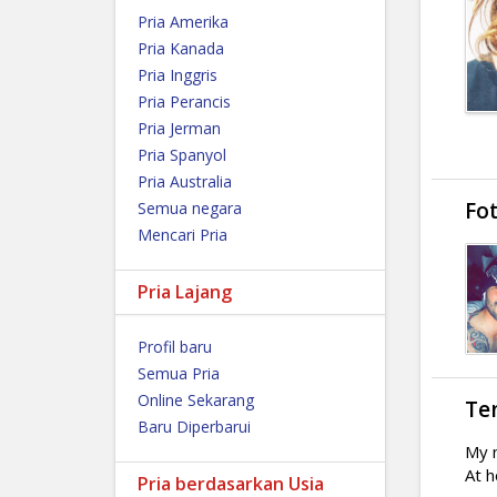
Pria Amerika
Pria Kanada
Pria Inggris
Pria Perancis
Pria Jerman
Pria Spanyol
Pria Australia
Fo
Semua negara
Mencari Pria
Pria Lajang
Profil baru
Semua Pria
Online Sekarang
Te
Baru Diperbarui
My n
At h
Pria berdasarkan Usia