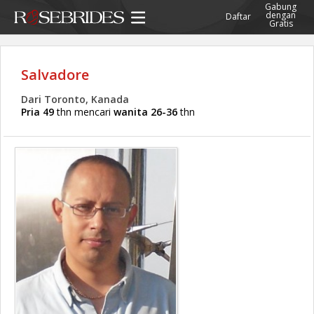
Gabung
dengan
Daftar
Gratis
Salvadore
Dari Toronto, Kanada
Pria 49
thn mencari
wanita 26-36
thn