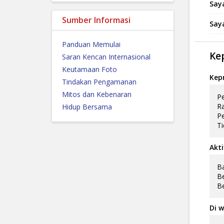
Say
Sumber Informasi
Say
Panduan Memulai
Ke
Saran Kencan Internasional
Keutamaan Foto
Kep
Tindakan Pengamanan
Mitos dan Kebenaran
Pe
Ra
Hidup Bersama
Pe
Ti
Akti
Ba
Be
Be
Di w