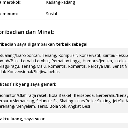
a merokok:
Kadang-kadang
a minum:
Sosial
pribadian dan Minat:
ribadian saya digambarkan terbaik sebagai:
tualang/Liar/Spontan, Tenang, Kompulsif, Konservatif, Santai/Fleksi
mah/Baik, Lemah Lembut, Perhatian tinggi, Humoris/Jenaka, Intelekt
ragu-ragu, Tenang/Malu, Romantis, Romantis, Percaya Diri, Sensitif/
dak Konvensional/Berjiwa bebas
fitas fisik yang saya gemari:
dminton/Olah raga raket, Bola Basket, Bersepeda, Berperahu/Berlaya
rburu/Memancing, Seluncur Es, Skating Inline/Roller Skating, Jet/Ski Air
renang/Menyelam, Tenis, Bola Voli, Angkat Besi
aktu luang, saya suka: