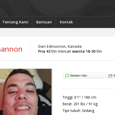
Tentang Kami
Bantuan
Kontak
hannon
Dari Edmonton, Kanada
Pria 43
thn mencari
wanita 18-30
thn
Katakan Halo
K
Tinggi:
6'1" / 186 cm
Berat:
201 lbs / 91 kg
Tipe tubuh:
Sedang