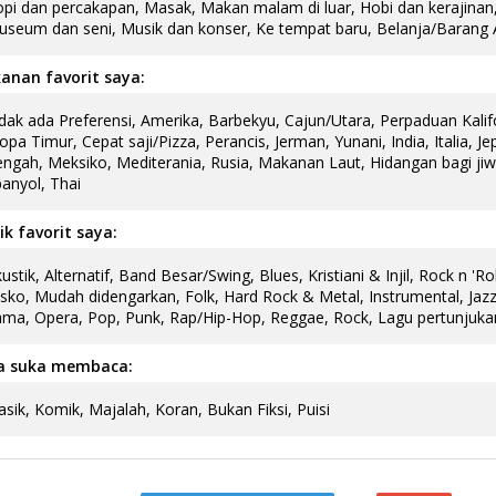
pi dan percakapan, Masak, Makan malam di luar, Hobi dan kerajina
seum dan seni, Musik dan konser, Ke tempat baru, Belanja/Barang A
anan favorit saya:
dak ada Preferensi, Amerika, Barbekyu, Cajun/Utara, Perpaduan Kalifo
opa Timur, Cepat saji/Pizza, Perancis, Jerman, Yunani, India, Italia, 
ngah, Meksiko, Mediterania, Rusia, Makanan Laut, Hidangan bagi ji
anyol, Thai
k favorit saya:
ustik, Alternatif, Band Besar/Swing, Blues, Kristiani & Injil, Rock n 'Ro
sko, Mudah didengarkan, Folk, Hard Rock & Metal, Instrumental, Jazz
ma, Opera, Pop, Punk, Rap/Hip-Hop, Reggae, Rock, Lagu pertunjukan
a suka membaca:
asik, Komik, Majalah, Koran, Bukan Fiksi, Puisi