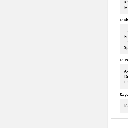
Ko
Mu
Mak
Ti
Er
Te
Sp
Musi
Ak
Di
La
Say
Kl