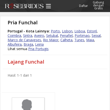
Gabung
dengan
Daftar
Gratis
Pria Funchal
Portugal - Kota Lainnya:
Porto
,
Lisbon
,
Lisboa
,
Estoril
,
Coimbra
,
Sintra
,
Aveiro
,
Setubal
,
Penafiel
,
Portimao
,
Seixal
,
Marco de Canaveses
,
Rio Maior
,
Calheta
,
Tunes
,
Maia
,
Albufeira
,
Braga
,
Leiria
Lihat semua
Pria Portugis
Lajang Funchal
Hasil: 1-1 dari 1