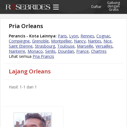
Gabung
dengan
Daftar
Gratis
Pria Orleans
Perancis - Kota Lainnya:
Paris
,
Lyon
,
Rennes
,
Cognac
,
Compiegne
,
Grenoble
,
Montpellier
,
Nancy
,
Nantes
,
Nice
,
Saint Etienne
,
Strasbourg
,
Toulouse
,
Marseille
,
Versailles
,
Nanterre
,
Monaco
,
Senlis
,
Dourdan
,
France
,
Chartres
Lihat semua
Pria Prancis
Lajang Orleans
Hasil: 1-1 dari 1