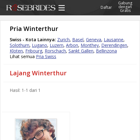
Gabung
dengan
Daftar
Gratis
Pria Winterthur
Swiss - Kota Lainnya:
Zurich
,
Basel
,
Geneva
,
Lausanne
,
Solothurn
,
Lugano
,
Luzern
,
Arbon
,
Monthey
,
Derendingen
,
Kloten
,
Fribourg
,
Rorschach
,
Sankt Gallen
,
Bellinzona
Lihat semua
Pria Swiss
Lajang Winterthur
Hasil: 1-1 dari 1