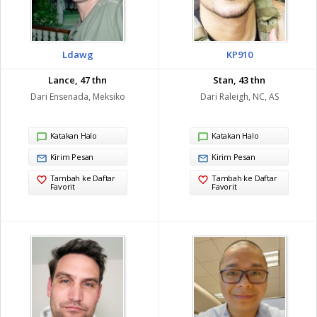
Ldawg
KP910
Lance, 47 thn
Stan, 43 thn
Dari Ensenada, Meksiko
Dari Raleigh, NC, AS
Katakan Halo
Katakan Halo
Kirim Pesan
Kirim Pesan
Tambah ke Daftar
Tambah ke Daftar
Favorit
Favorit