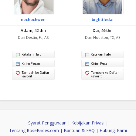
nechochwen
biglittledai
Adam, 42 thn
Dai, 46 thn
Dari Destin, FL, AS
Dari Houston, TX, AS
Katakan Halo
Katakan Halo
Kirim Pesan
Kirim Pesan
Tambah ke Daftar
Tambah ke Daftar
Favorit
Favorit
Syarat Penggunaan
|
Kebijakan Privasi
|
Tentang RoseBrides.com
|
Bantuan & FAQ
|
Hubungi Kami