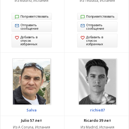
Из Madrid, Испания
Из Teulada, Испания
Поприветствовать
Поприветствовать
Отправить
Отправить
сообщение
сообщение
Добавить в
Добавить в
список
список
избранных
избранных
Salva
richie87
Julio 57 лет
Ricardo 39 лет
Из A Coruna, Испания
Из Madrid, Испания