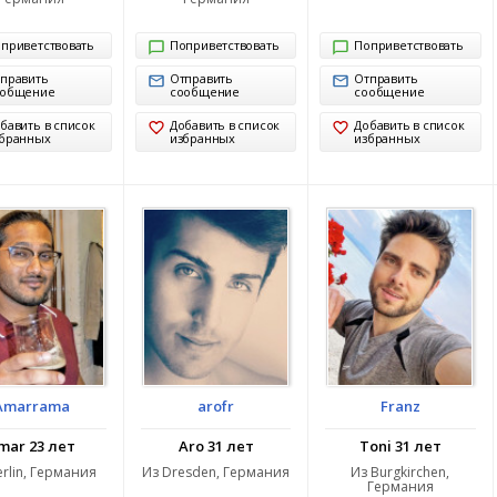
приветствовать
Поприветствовать
Поприветствовать
править
Отправить
Отправить
ообщение
сообщение
сообщение
бавить в список
Добавить в список
Добавить в список
бранных
избранных
избранных
Amarrama
arofr
Franz
mar 23 лет
Aro 31 лет
Toni 31 лет
erlin, Германия
Из Dresden, Германия
Из Burgkirchen,
Германия