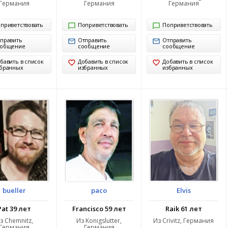
Германия
Германия
Германия
приветствовать
Поприветствовать
Поприветствовать
править
Отправить
Отправить
ообщение
сообщение
сообщение
бавить в список
Добавить в список
Добавить в список
бранных
избранных
избранных
bueller
paco
Elvis
Pat 39 лет
Francisco 59 лет
Raik 61 лет
з Chemnitz,
Из Konigslutter,
Из Crivitz, Германия
Германия
Германия