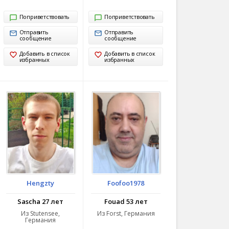
Поприветствовать
Поприветствовать
Отправить
Отправить
сообщение
сообщение
Добавить в список
Добавить в список
избранных
избранных
Hengzty
Foofoo1978
Sascha 27 лет
Fouad 53 лет
Из Stutensee,
Из Forst, Германия
Германия