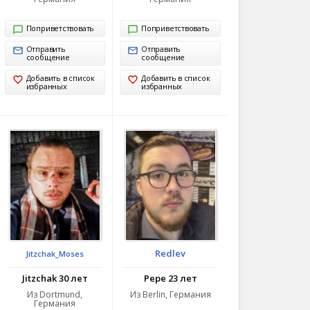
Поприветствовать
Поприветствовать
Отправить
Отправить
сообщение
сообщение
Добавить в список
Добавить в список
избранных
избранных
Redlev
Jitzchak_Moses
Jitzchak 30 лет
Pepe 23 лет
Из Dortmund,
Из Berlin, Германия
Германия