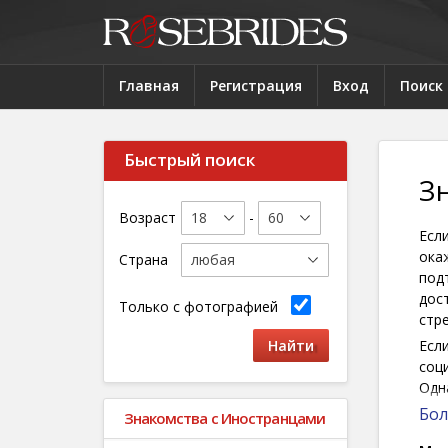
Главная
Регистрация
Вход
Поиск
Быстрый поиск
З
Возраст
-
Есл
ока
Страна
под
дос
Только с фотографией
стр
Есл
соц
Одн
опр
Бол
Знакомства с Иностранцами
буд