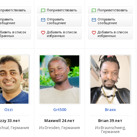
приветствовать
Поприветствовать
Поприветствовать
править
Отправить
Отправить
ообщение
сообщение
сообщение
бавить в список
Добавить в список
Добавить в список
бранных
избранных
избранных
Ozzi
Grt500
Braxx
zzy 33 лет
Maxwell 24 лет
Brian 39 лет
chsal, Германия
Из Dresden, Германия
Из Braunschweig,
Германия