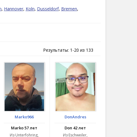
е, тщательно обдуманное решение, и он ни
.
n
,
Hannover
,
Koln
,
Dusseldorf
,
Bremen
,
е которого составляет более 82 миллионов
ого и Северного морей. Благодаря своему
ами, такими как Дания, Польша, Австрия,
Результаты: 1-20 из 133
й. Германия является членом Европейского
ятниками и красотами природы,
жизни, и известна на весь мир
ров.
Marko966
DonAndres
Marko 57 лет
Don 42 лет
Из Unterfohring,
Из Eschweiler,