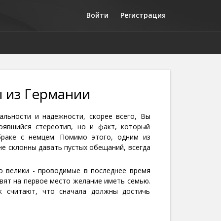
Войти
Регистрация
 из Германии
альности и надежности, скорее всего, Вы
оявшийся стереотип, но и факт, который
раке с немцем. Помимо этого, одним из
не склонны давать пустых обещаний, всегда
о велики - проводимые в последнее время
вят на первое место желание иметь семью.
ак считают, что сначала должны достичь
 обеспечить своим наследникам достойное
 выбирают себе жену, так что если Ваш