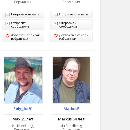
Германия
Германия
Поприветствовать
Поприветствовать
Отправить
Отправить
сообщение
сообщение
Добавить в список
Добавить в список
избранных
избранных
Polyglot91
MarkusP
Max 35 лет
Markus 54 лет
Из Nurnberg,
Из Friedberg,
Германия
Германия