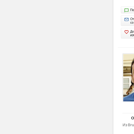
По
От
с
До
из
O
Из Bru