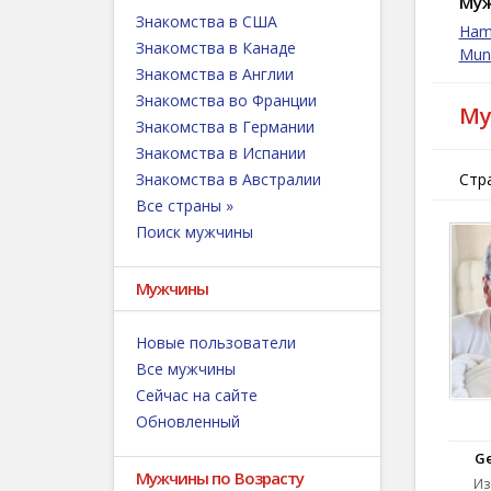
Муж
изб
Знакомства в США
за ч
Ham
Знакомства в Канаде
Mun
Об 
Знакомства в Англии
Гер
Знакомства во Франции
Му
чел
Знакомства в Германии
цен
Знакомства в Испании
Шве
Знакомства в Австралии
Стра
Это
Все страны »
сою
Поиск мужчины
Гер
имм
пун
Мужчины
Новые пользователи
Все мужчины
Сейчас на сайте
Обновленный
Ge
Мужчины по Возрасту
Из