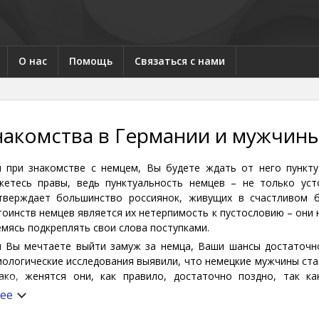
О нас
Помощь
Связаться с нами
накомства в Германии и мужчины
и при знакомстве с немцем, Вы будете ждать от него пункту
жетесь правы, ведь пунктуальность немцев – не только уст
тверждает большинство россиянок, живущих в счастливом б
тоинств немцев является их нетерпимость к пустословию – они 
емясь подкреплять свои слова поступками.
и Вы мечтаете выйти замуж за немца, Ваши шансы достаточн
иологические исследования выявили, что немецкие мужчины ста
ако, женятся они, как правило, достаточно поздно, так к
еделенных высот в своей профессии, чтобы иметь возможность
ее
ущее. Немецкие мужчины тщательно, долго и ответственно