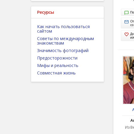
Ресурсы
По
От
с
Как начать пользоваться
сайтом
До
из
Советы по международным
знакомствам
Значимость фотографий
Предосторожности
Мифы и реальность
Совместная жизнь
A
Из B