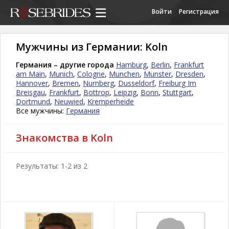
Войти
Регистрация
Мужчины из Германии: Koln
Германия – другие города
Hamburg
,
Berlin
,
Frankfurt
am Main
,
Munich
,
Cologne
,
Munchen
,
Munster
,
Dresden
,
Hannover
,
Bremen
,
Nurnberg
,
Dusseldorf
,
Freiburg Im
Breisgau
,
Frankfurt
,
Bottrop
,
Leipzig
,
Bonn
,
Stuttgart
,
Dortmund
,
Neuwied
,
Kremperheide
Все мужчины:
Германия
Знакомства в Koln
Результаты: 1-2 из 2