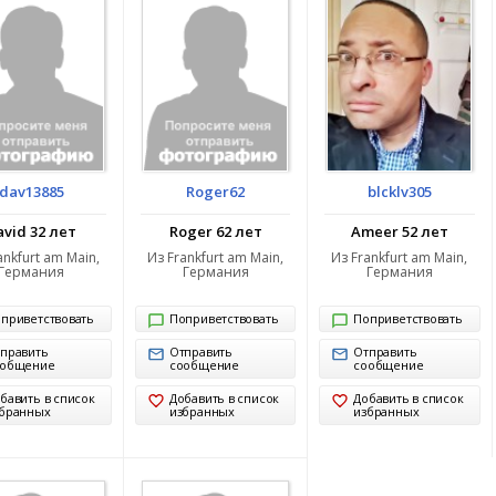
dav13885
Roger62
blcklv305
avid 32 лет
Roger 62 лет
Ameer 52 лет
ankfurt am Main,
Из Frankfurt am Main,
Из Frankfurt am Main,
Германия
Германия
Германия
приветствовать
Поприветствовать
Поприветствовать
править
Отправить
Отправить
ообщение
сообщение
сообщение
бавить в список
Добавить в список
Добавить в список
бранных
избранных
избранных