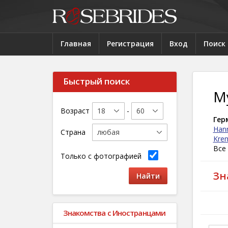
Главная
Регистрация
Вход
Поиск
Быстрый поиск
М
Возраст
-
Гер
Han
Страна
Kre
Все
Только с фотографией
Зн
Знакомства с Иностранцами