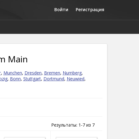
Войти
Регистрация
m Main
r
,
Munchen
,
Dresden
,
Bremen
,
Nurnberg
,
pzig
,
Bonn
,
Stuttgart
,
Dortmund
,
Neuwied
,
Результаты: 1-7 из 7