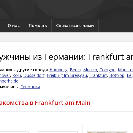
О нас
Помощь
Связаться с нами
ужчины из Германии: Frankfurt a
мания – другие города
Hamburg
,
Berlin
,
Munich
,
Cologne
,
Munste
nover
,
Koln
,
Dusseldorf
,
Freiburg Im Breisgau
,
Frankfurt
,
Bottrop
,
Lei
mperheide
 мужчины:
Германия
акомства в Frankfurt am Main