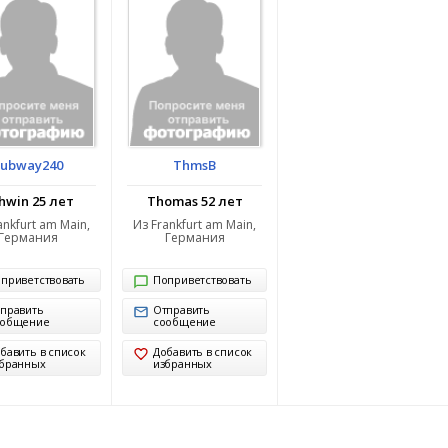
subway240
ThmsB
hwin 25 лет
Thomas 52 лет
ankfurt am Main,
Из Frankfurt am Main,
Германия
Германия
приветствовать
Поприветствовать
править
Отправить
ообщение
сообщение
бавить в список
Добавить в список
бранных
избранных