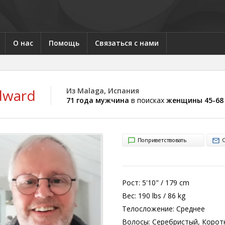
О нас
Помощь
Связаться с нами
dward
Из Malaga, Испания
71 года мужчина
в поисках
женщины 45-68
Поприветствовать
Рост:
5'10" / 179 cm
Вес:
190 lbs / 86 kg
Телосложение:
Среднее
Волосы:
Серебристый, Корот