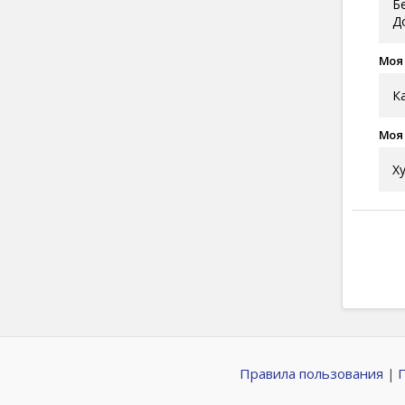
Б
Д
Моя
К
Моя
Х
Правила пользования
|