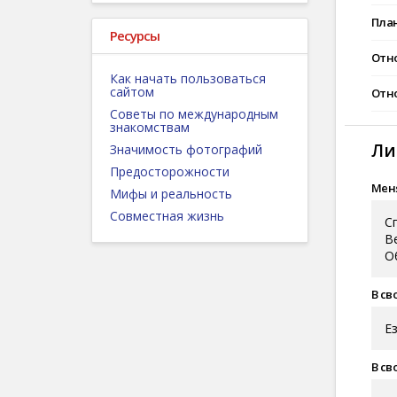
Пла
Ресурсы
Отн
Как начать пользоваться
сайтом
Отно
Советы по международным
знакомствам
Ли
Значимость фотографий
Предосторожности
Меня
Мифы и реальность
Совместная жизнь
С
В
О
В св
Е
В св