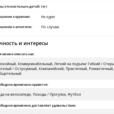
ны относительно детей:
Нет
ошение к курению:
Не курю
шение к алкоголю:
По случаю
чность и интересы
 можно описать как:
покойный, Коммуникабельный, Легкий на подъем/ Гибкий / Отк
еселый / Остроумный, Компанейский, Практичный, Романтичный,
бщительный
ободное время мне нравится:
зда на велосипеде, Походы / Прогулки, Футбол
ободное время мне доставляет удовольствие: