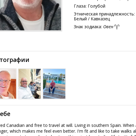
Глаза:
Голубой
Этническая принадлежность:
Белый / Кавказец
Знак зодиака:
Овен
тографии
себе
red Canadian and free to travel at will. Living in southern Spain. Whe
ger, which makes me feel even better. I'm fit and like to take walks 