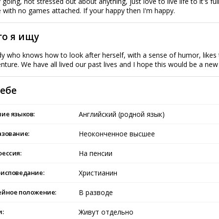
 going, not stressed out about anything, just love to live life to it's 
 with no games attached. If your happy then I'm happy.
го я ищу
dy who knows how to look after herself, with a sense of humor, likes
nture. We have all lived our past lives and I hope this would be a new 
себе
ие языков:
Английский (родной язык)
азование:
Неоконченное высшее
ессия:
На пенсии
оисповедание:
Христианин
ейное положение:
В разводе
и:
Живут отдельно