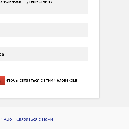
талкиваюсь, Путешествия /
ра
у
чтобы связаться с этим человеком!
 ЧАВо
Связаться с Нами
|