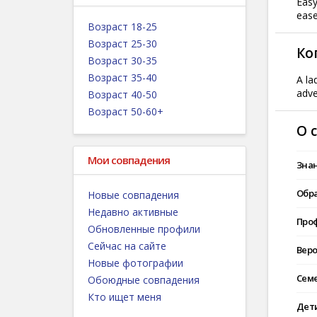
Easy
ease
Возраст 18-25
Возраст 25-30
Ко
Возраст 30-35
Возраст 35-40
A la
adve
Возраст 40-50
Возраст 50-60+
О 
Мои совпадения
Знан
Обр
Новые совпадения
Недавно активные
Проф
Обновленные профили
Сейчас на сайте
Вер
Новые фотографии
Сем
Обоюдные совпадения
Кто ищет меня
Дет