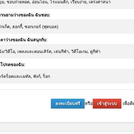
ขุม, ชอบถ่ายทอด, อ่อนโยน, โรแมนติก, เรียบง่าย, เคร่งศาสนา
รรมยามว่างของฉัน ฉันชอบ:
ิกเก็ต, ฮอกกี้, ซอกเกอร์ (ฟุตบอล)
ลาว่างของฉัน ฉันสนุกกับ:
ัง/วิดีโอ, เพลงและคอนเสิร์ต, เล่นกีฬา, วิดีโอเกม, ดูกีฬา
งโปรดของฉัน:
ร์ดร็อคและเมทัล, พังก์, ร็อก
หรือ
เพื่อติ
ลงทะเบียนฟรี
เข้าสู่ระบบ