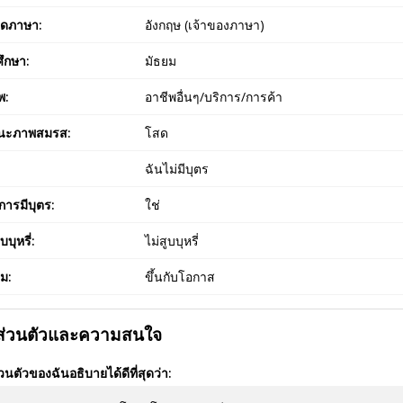
ูดภาษา:
อังกฤษ (เจ้าของภาษา)
ึกษา:
มัธยม
พ:
อาชีพอื่นๆ/บริการ/การค้า
นะภาพสมรส:
โสด
:
ฉันไม่มีบุตร
ารมีบุตร:
ใช่
บบุหรี่:
ไม่สูบบุหรี่
่ม:
ขึ้นกับโอกาส
ยส่วนตัวและความสนใจ
่วนตัวของฉันอธิบายได้ดีที่สุดว่า: