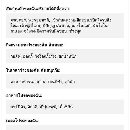
สัยส่วนตัวของฉันอธิบายได้ดีที่สุดว่า:
ผจญภัย/ป่า/ธรรมชาติ, เข้ากับคนง่าย/ยืดหยุ่น/เปิดใจรับสิ่ง
ใหม่, เจ้าชู้/ขี้เล่น, มีปัญญา/ฉลาด, มองในแง่ดี, มั่นใจใน
ตนเอง, จริงจัง/มีความรับผิดชอบ, ช่างพูด
กิจกรรมยามว่างของฉัน ฉันชอบ:
กอล์ฟ, ฮอกกี้, วิ่งจ็อกกิ้ง/วิ่ง, ยกน้ำหนัก
ในเวลาว่างของฉัน ฉันสนุกกับ:
ทานอาหารนอกบ้าน, เล่นกีฬา, ดูกีฬา
อาหารโปรดของฉัน:
บาร์บีคิว, อิตาลี, ญี่ปุ่น/ซูชิ, เม็กซิกัน
เพลงโปรดของฉัน: