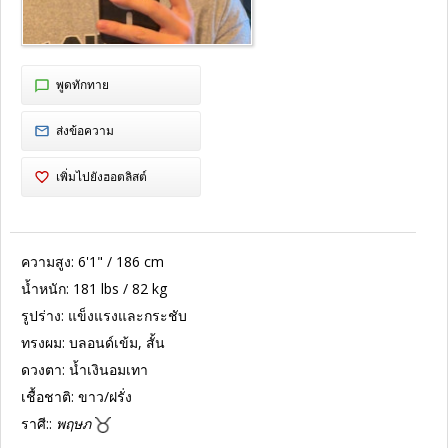
พูดทักทาย
ส่งข้อความ
เพิ่มไปยังฮอตลิสต์
ความสูง:
6'1" / 186 cm
น้ำหนัก:
181 lbs / 82 kg
รูปร่าง:
แข็งแรงและกระชับ
ทรงผม:
บลอนด์เข้ม, สั้น
ดวงตา:
น้ำเงินอมเทา
เชื้อชาติ:
ขาว/ฝรั่ง
ราศี::
พฤษภ