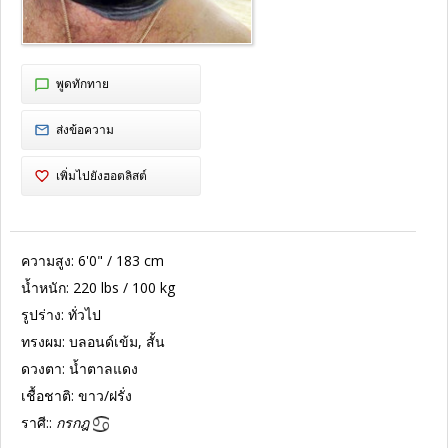
พูดทักทาย
ส่งข้อความ
เพิ่มไปยังฮอตลิสต์
ความสูง:
6'0" / 183 cm
น้ำหนัก:
220 lbs / 100 kg
รูปร่าง:
ทั่วไป
ทรงผม:
บลอนด์เข้ม, สั้น
ดวงตา:
น้ำตาลแดง
เชื้อชาติ:
ขาว/ฝรั่ง
ราศี::
กรกฎ