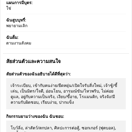
แผนการมีบุตร:
ใช่
ฉันสูบบุหรี่:
พยายามเลิก
ฉันดื่ม:
ตามงานสังคม
สัยส่วนตัวและความสนใจ
สัยส่วนตัวของฉันอธิบายได้ดีที่สุดว่า:
เจ้าระเบียบ, เข้ากับคนง่าย/ยืดหยุ่น/เปิดใจรับสิ่งใหม่, เจ้าชู้/ขี้
เล่น, เป็นมิตร/ใจดี, อ่อนโยน, อารมณ์ขัน/ไหวพริบ, ไม่ค่อย
ดูแล, อยู่กับความเป็นจริง, เงียบ/ขี้อาย, โรแมนติก, จริงจัง/มี
ความรับผิดชอบ, เรียบง่าย, ปากแข็ง
กิจกรรมยามว่างของฉัน ฉันชอบ:
โบว์ลิ่ง, ล่าสัตว์/ตกปลา, ศิลปะการต่อสู้, ซอกเกอร์ (ฟุตบอล),