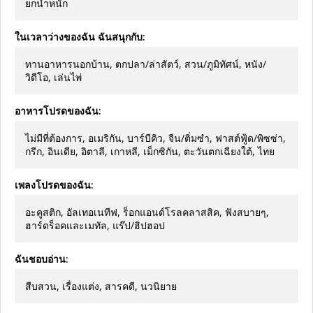
ยกน้ำหนัก
ในเวลาว่างของฉัน ฉันสนุกกับ:
ทานอาหารนอกบ้าน, ตกปลา/ล่าสัตว์, สวน/ภูมิทัศน์, หนัง/
วิดีโอ, เล่นไพ่
อาหารโปรดของฉัน:
ไม่มีที่ต้องการ, อเมริกัน, บาร์บีคิว, จีน/ติ่มซำ, ฟาสต์ฟู้ด/พิซซ่า,
กรีก, อินเดีย, อิตาลี, เกาหลี, เม็กซิกัน, ตะวันตกเฉียงใต้, ไทย
เพลงโปรดของฉัน:
อะคูสติก, อัลเทอเนทีฟ, ร็อกแอนด์โรลคลาสสิค, ฟังสบายๆ,
ฮาร์ดร็อคและเมทัล, แร๊ป/ฮิปฮอป
ฉันชอบอ่าน:
สืบสวน, เรื่องแต่ง, สารคดี, นวนิยาย