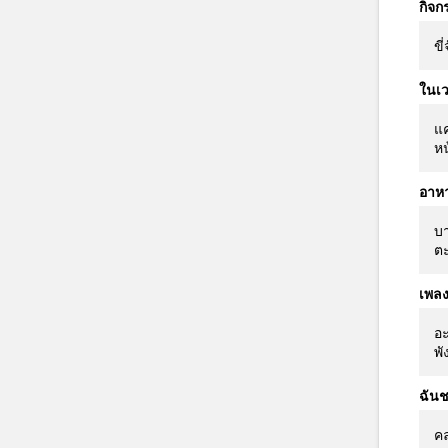
กิจก
ขี
ในเว
แค
หน
อาห
บา
ตะ
เพล
อะ
พั
ฉันช
คล