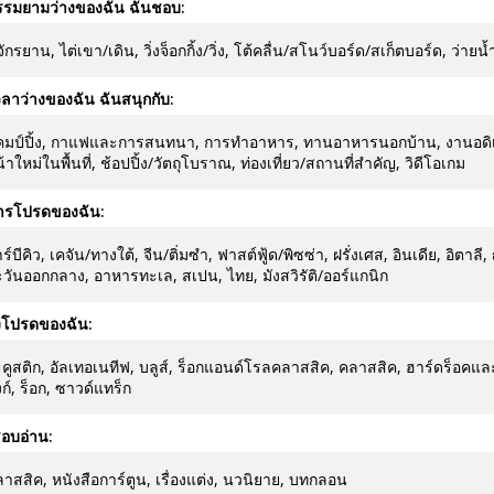
รรมยามว่างของฉัน ฉันชอบ:
่จักรยาน, ไต่เขา/เดิน, วิ่งจ็อกกิ้ง/วิ่ง, โต้คลื่น/สโนว์บอร์ด/สเก็ตบอร์ด, ว่า
ลาว่างของฉัน ฉันสนุกกับ:
มป์ปิ้ง, กาแฟและการสนทนา, การทำอาหาร, ทานอาหารนอกบ้าน, งานอดิเรกแ
้าใหม่ในพื้นที่, ช้อปปิ้ง/วัตถุโบราณ, ท่องเที่ยว/สถานที่สำคัญ, วิดีโอเกม
ารโปรดของฉัน:
ร์บีคิว, เคจัน/ทางใต้, จีน/ติ่มซำ, ฟาสต์ฟู้ด/พิซซ่า, ฝรั่งเศส, อินเดีย, อิตาลี, ญ
วันออกกลาง, อาหารทะเล, สเปน, ไทย, มังสวิรัติ/ออร์แกนิก
งโปรดของฉัน:
คูสติก, อัลเทอเนทีฟ, บลูส์, ร็อกแอนด์โรลคลาสสิค, คลาสสิค, ฮาร์ดร็อคแล
งก์, ร็อก, ซาวด์แทร็ก
อบอ่าน:
าสสิค, หนังสือการ์ตูน, เรื่องแต่ง, นวนิยาย, บทกลอน