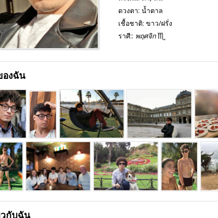
ดวงตา:
น้ำตาล
เชื้อชาติ:
ขาว/ฝรั่ง
ราศี::
พฤศจิก
ของฉัน
่ยวกับฉัน