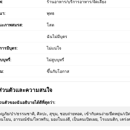
พ:
ร้านอาหาร/บริการอาหาร/จัดเลี้ยง
นา:
พุทธ
นะภาพสมรส:
โสด
:
ฉันไม่มีบุตร
ารมีบุตร:
ไม่แน่ใจ
บบุหรี่:
ไม่สูบบุหรี่
่ม:
ขึ้นกับโอกาส
ยส่วนตัวและความสนใจ
่วนตัวของฉันอธิบายได้ดีที่สุดว่า:
ญภัย/ป่า/ธรรมชาติ, ศิลปะ, สุขุม, ชอบถ่ายทอด, เข้ากับคนง่าย/ยืดหยุ่น/เปิด
อนโยน, อารมณ์ขัน/ไหวพริบ, มองในแง่ดี, เป็นคนเปิดเผย, โรแมนติก, เคร