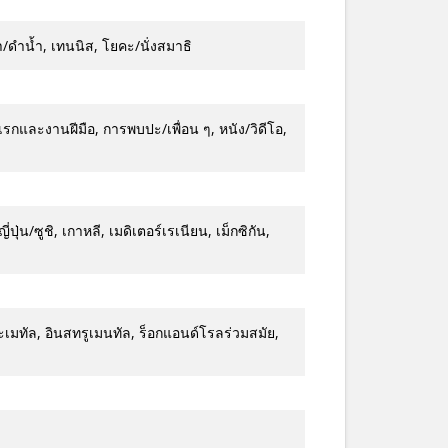
ยน้ำ/ดำน้ำ, เทนนิส, โยคะ/นั่งสมาธิ
ละงานฝีมือ, การพบปะ/เพื่อน ๆ, หนัง/วิดีโอ,
ี่ปุ่น/ซูชิ, เกาหลี, เมดิเตอร์เรเนียน, เม็กซิกัน,
ะเมทัล, อินสทรูเมนทัล, ร็อกแอนด์โรลร่วมสมัย,