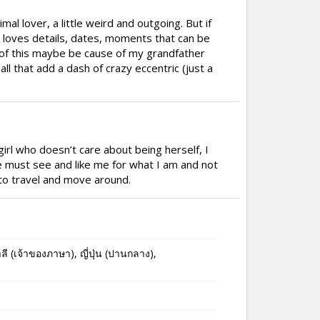
mal lover, a little weird and outgoing. But if
 loves details, dates, moments that can be
f this maybe be cause of my grandfather
ll that add a dash of crazy eccentric (just a
girl who doesn’t care about being herself, I
he must see and like me for what I am and not
d to travel and move around.
าลี (เจ้าของภาษา), ญี่ปุ่น (ปานกลาง),