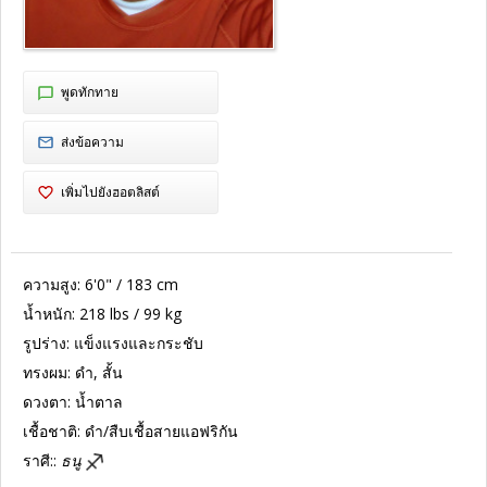
พูดทักทาย
ส่งข้อความ
เพิ่มไปยังฮอตลิสต์
ความสูง:
6'0" / 183 cm
น้ำหนัก:
218 lbs / 99 kg
รูปร่าง:
แข็งแรงและกระชับ
ทรงผม:
ดำ, สั้น
ดวงตา:
น้ำตาล
เชื้อชาติ:
ดำ/สืบเชื้อสายแอฟริกัน
ราศี::
ธนู