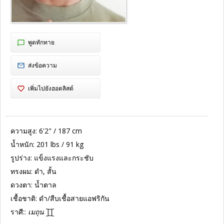
พูดทักทาย
ส่งข้อความ
เพิ่มไปยังฮอตลิสต์
ความสูง:
6'2" / 187 cm
น้ำหนัก:
201 lbs / 91 kg
รูปร่าง:
แข็งแรงและกระชับ
ทรงผม:
ดำ, สั้น
ดวงตา:
น้ำตาล
เชื้อชาติ:
ดำ/สืบเชื้อสายแอฟริกัน
ราศี::
เมถุน