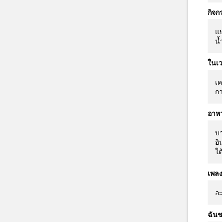
กิจก
แบ
น้
ในเว
เค
กา
อาห
บา
อิ
ใต
เพล
อะ
ฉันช