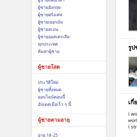
ผู้ชายอังกฤษ
ผู้ชายฝรั่งเศส
ผู้ชายเยอรมัน
ผู้ชายสเปน
ผู้ชายออสเตรเลีย
ทุกประเทศ
รูป
ค้นหาผู้ชาย
ผู้ชายโสด
ประวัติใหม่
ผู้ชายทั้งหมด
ออนไลน์ตอนนี้
เกี
อัปเดตเมื่อเร็ว ๆ นี้
I wo
ผู้ชายตามอายุ
work
I st
อายุ 18-25