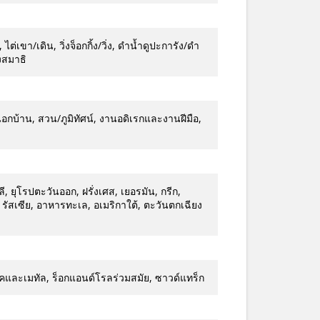
เขา/เดิน, วิ่งจ็อกกิ้ง/วิ่ง, ดำน้ำดูปะการัง/ดำ
งสมาธิ
บ้าน, สวน/ภูมิทัศน์, งานอดิเรกและงานฝีมือ,
ลี, ยุโรปตะวันออก, ฝรั่งเศส, เยอรมัน, กรีก,
าง, รัสเซีย, อาหารทะเล, อเมริกาใต้, ตะวันตกเฉียง
็อคและเมทัล, ร็อกแอนด์โรลร่วมสมัย, ซาวด์แทร็ก