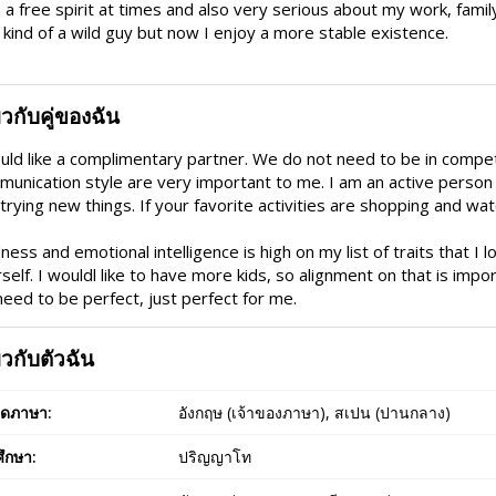
 a free spirit at times and also very serious about my work, family
kind of a wild guy but now I enjoy a more stable existence.
่ยวกับคู่ของฉัน
uld like a complimentary partner. We do not need to be in competiti
unication style are very important to me. I am an active person
trying new things. If your favorite activities are shopping and w
ness and emotional intelligence is high on my list of traits that I
self. I wouldl like to have more kids, so alignment on that is impor
eed to be perfect, just perfect for me.
่ยวกับตัวฉัน
ูดภาษา:
อังกฤษ (เจ้าของภาษา), สเปน (ปานกลาง)
ึกษา:
ปริญญาโท