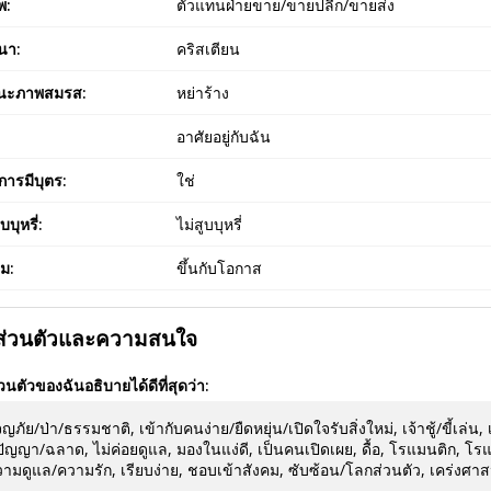
พ:
ตัวแทนฝ่ายขาย/ขายปลีก/ขายส่ง
นา:
คริสเตียน
นะภาพสมรส:
หย่าร้าง
:
อาศัยอยู่กับฉัน
ารมีบุตร:
ใช่
บบุหรี่:
ไม่สูบบุหรี่
่ม:
ขึ้นกับโอกาส
ยส่วนตัวและความสนใจ
่วนตัวของฉันอธิบายได้ดีที่สุดว่า:
ญภัย/ป่า/ธรรมชาติ, เข้ากับคนง่าย/ยืดหยุ่น/เปิดใจรับสิ่งใหม่, เจ้าชู้/ขี้เล่
ปัญญา/ฉลาด, ไม่ค่อยดูแล, มองในแง่ดี, เป็นคนเปิดเผย, ดื้อ, โรแมนติก, 
ามดูแล/ความรัก, เรียบง่าย, ชอบเข้าสังคม, ซับซ้อน/โลกส่วนตัว, เคร่งศ