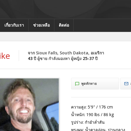
เกี่ยวกับเรา
ช่วยเหลือ
ติดต่อ
ike
จาก Sioux Falls, South Dakota, อเมริกา
43
ปี ผู้ชาย กำลังมองหา ผู้หญิง
25-37
ปี
พูดทักทาย
ความสูง:
5'9" / 176 cm
น้ำหนัก:
190 lbs / 86 kg
รูปร่าง:
กำยำล่ำสัน
ทรงผม:
น้ำตาลอ่อน, ปานกลาง