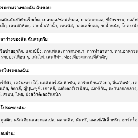
รรมยามว่างของฉัน ฉันชอบ:
ดมินตัน/กีฬาแร็กเก็ต, เบสบอล/ซอฟต์บอล, บาสเกตบอล, ขี่จักรยาน, กอล์ฟ, ไต่
ำลึก, เล่นสกีหิมะ, ว่ายน้ำ/ดำน้ำ, เทนนิส, วอลเลย์บอล, ยกน้ำหนัก, โยคะ/นั่
ลาว่างของฉัน ฉันสนุกกับ:
รือข่ายธุรกิจ, แคมป์ปิ้ง, กาแฟและการสนทนา, การทำอาหาร, ทานอาหารนอก
รพบปะ/เพื่อน ๆ, เล่นไพ่, เล่นกีฬา, ท่องเที่ยว/สถานที่สำคัญ
ารโปรดของฉัน:
ร์บีคิว, เคจัน/ทางใต้, แคลิฟอร์เนียฟิวชัน, คาริบเบียน/คิวบา, จีน/ติ่มซำ, เด
นเดีย, อิตาลี, ญี่ปุ่น/ซูชิ, เกาหลี, เมดิเตอร์เรเนียน, เม็กซิกัน, ตะวันออกกล
้, สเปน, ไทย, มังสวิรัติ/ออร์แกนิก
งโปรดของฉัน:
คูสติก, คริสเตียนและกอสเปล, คลาสสิค, คันทรี, แดนซ์/อีเล็กทริก, ฮาร์ดร
อบอ่าน: