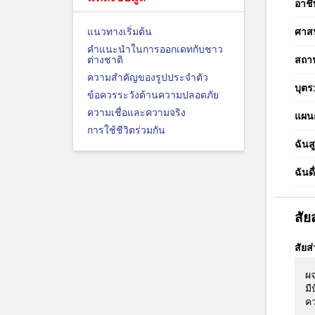
อาชี
แนวทางเริ่มต้น
ศาส
คำแนะนำในการออกเดทกับชาว
ต่างชาติ
สถา
ความสำคัญของรูปประจำตัว
บุตร
ข้อควรระวังด้านความปลอดภัย
ความเชื่อและความจริง
แผนก
การใช้ชีวิตร่วมกัน
ฉันสู
ฉันดื
สั
สัยส
ผจ
มี
คว