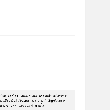
น, เป็นมิตร/ใจดี, พลังงานสูง, อารมณ์ขัน/ไหวพริบ,
โรแมนติก, มั่นใจในตนเอง, ความสำคัญ/ต้องการ
าสนา, ช่างพูด, แหกกฎ/ทำตามใจ