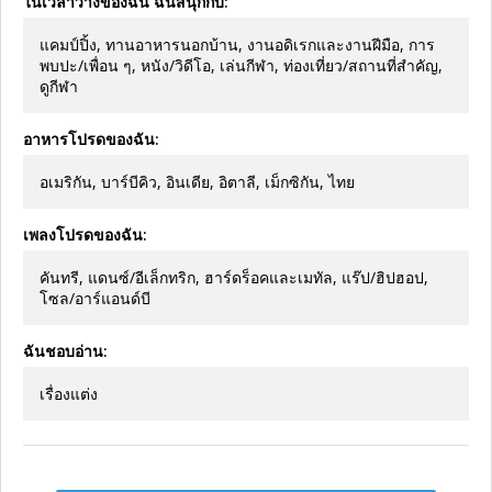
ในเวลาว่างของฉัน ฉันสนุกกับ:
แคมป์ปิ้ง, ทานอาหารนอกบ้าน, งานอดิเรกและงานฝีมือ, การ
พบปะ/เพื่อน ๆ, หนัง/วิดีโอ, เล่นกีฬา, ท่องเที่ยว/สถานที่สำคัญ,
ดูกีฬา
อาหารโปรดของฉัน:
อเมริกัน, บาร์บีคิว, อินเดีย, อิตาลี, เม็กซิกัน, ไทย
เพลงโปรดของฉัน:
คันทรี, แดนซ์/อีเล็กทริก, ฮาร์ดร็อคและเมทัล, แร๊ป/ฮิปฮอป,
โซล/อาร์แอนด์บี
ฉันชอบอ่าน:
เรื่องแต่ง