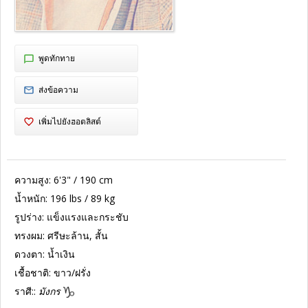
พูดทักทาย
ส่งข้อความ
เพิ่มไปยังฮอตลิสต์
ความสูง:
6'3" / 190 cm
น้ำหนัก:
196 lbs / 89 kg
รูปร่าง:
แข็งแรงและกระชับ
ทรงผม:
ศรีษะล้าน, สั้น
ดวงตา:
น้ำเงิน
เชื้อชาติ:
ขาว/ฝรั่ง
ราศี::
มังกร