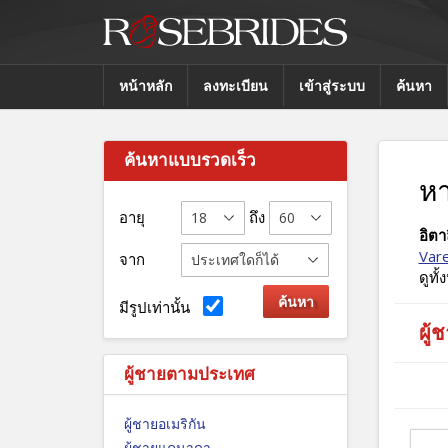
หน้าหลัก
ลงทะเบียน
เข้าสู่ระบบ
ค้นหา
ค้นหาแบบรวดเร็ว
หา
อายุ
ถึง
อิตาล
Var
จาก
ดูทั
มีรูปเท่านั้น
ผู้
ผู้ชายตามประเทศ
ผู้ชายอเมริกัน
ผู้ชายแคนาดา