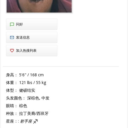
问好
发送信息
加入热搜列表
身高：
5'6" / 168 cm
体重：
121 lbs / 55 kg
体型：
健硕结实
头发颜色：
深棕色, 中发
眼睛：
棕色
种族：
拉丁美裔/西班牙
星座：:
射手座