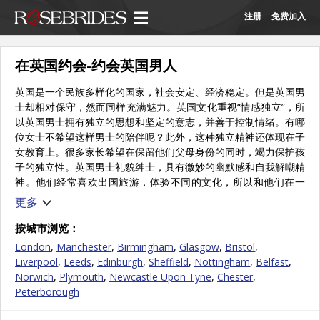
注册
免费加入
在英国约会-约会英国男人
英国是一个民族多样化的国家，社会安定、经济稳定。但是英国男
士却相对保守，然而同样充满魅力。英国文化重视“情感独立”，所
以英国男士拥有独立的思想和坚定的意志，并善于控制情绪。有哪
位女士不希望这样男士的陪伴呢？此外，这种独立精神还体现在子
女教育上。很多家长希望在保留他们父母身份的同时，竭力保护孩
子的独立性。英国男士礼貌绅士，具有微妙的幽默感和自我解嘲精
神。他们经常喜欢出国旅游，体验不同的文化，所以和他们在一
起，生活会充满乐趣！
更多
关于英国
按城市浏览：
英国是世界上第一个工业化国家，经济实力至今仍名列前茅，并在
London
,
Manchester
,
Birmingham
,
Glasgow
,
Bristol
,
全球外交和军事上扮演重要角色。英国在欧盟、联合国和北约起主
Liverpool
,
Leeds
,
Edinburgh
,
Sheffield
,
Nottingham
,
Belfast
,
导作用。作为欧盟的主要成员国，英国成功保留了本国货币——
Norwich
,
Plymouth
,
Newcastle Upon Tyne
,
Chester
,
英镑。英国的气候为温带海洋性气候，因阴雨天气和葱葱郁郁的翠
Peterborough
绿乡村而闻名。