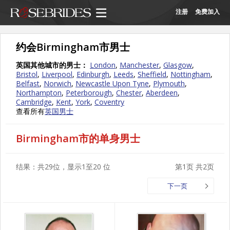
注册
免费加入
约会Birmingham市男士
英国其他城市的男士：
London
,
Manchester
,
Glasgow
,
Bristol
,
Liverpool
,
Edinburgh
,
Leeds
,
Sheffield
,
Nottingham
,
Belfast
,
Norwich
,
Newcastle Upon Tyne
,
Plymouth
,
Northampton
,
Peterborough
,
Chester
,
Aberdeen
,
Cambridge
,
Kent
,
York
,
Coventry
查看所有
英国男士
Birmingham市的单身男士
结果：共29位，显示1至20 位
第1页 共2页
下一页