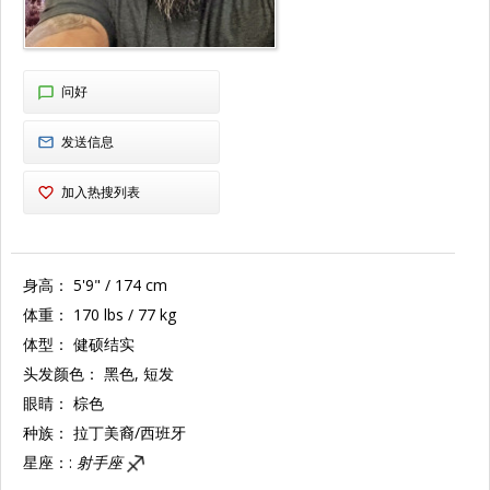
问好
发送信息
加入热搜列表
身高：
5'9" / 174 cm
体重：
170 lbs / 77 kg
体型：
健硕结实
头发颜色：
黑色, 短发
眼睛：
棕色
种族：
拉丁美裔/西班牙
星座：:
射手座