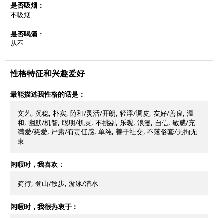
是否吸烟：
不吸烟
是否喝酒：
从不
性格特征和兴趣爱好
最能描述我性格的话是：
文艺, 沉稳, 朴实, 随和/灵活/开朗, 轻浮/调皮, 友好/善良, 温
和, 幽默/机智, 聪明/机灵, 不挑剔, 乐观, 浪漫, 自信, 敏感/充
满爱/慈爱, 严肃/有责任感, 单纯, 善于社交, 不落俗套/无拘无
束
闲暇时，我喜欢：
骑行, 登山/散步, 游泳/潜水
闲暇时，我很热衷于：