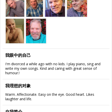
我眼中的自己
I'm divorced a while ago with no kids. I play piano, sing and
write my own songs. Kind and caring with great sense of
humour.!
我理想的对象
Warm. Affectionate. Easy on the eye. Good heart. Likes
laughter and life.
自我简介