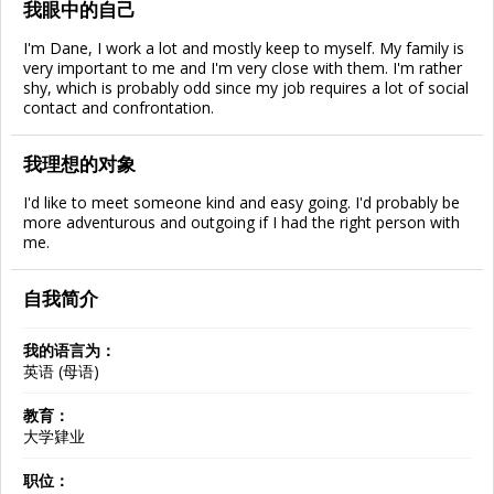
我眼中的自己
I'm Dane, I work a lot and mostly keep to myself. My family is
very important to me and I'm very close with them. I'm rather
shy, which is probably odd since my job requires a lot of social
contact and confrontation.
我理想的对象
I'd like to meet someone kind and easy going. I'd probably be
more adventurous and outgoing if I had the right person with
me.
自我简介
我的语言为：
英语 (母语)
教育：
大学肄业
职位：