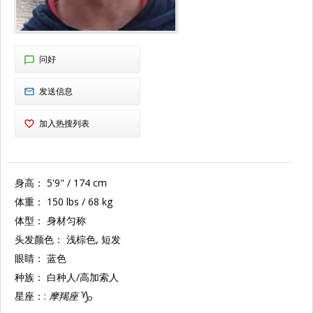
问好
发送信息
加入热搜列表
身高：
5'9" / 174 cm
体重：
150 lbs / 68 kg
体型：
身材匀称
头发颜色：
浅棕色, 短发
眼睛：
蓝色
种族：
白种人/高加索人
星座：:
摩羯座