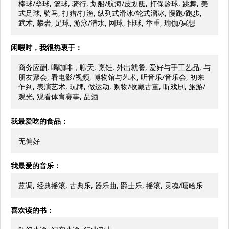
棒球/垒球, 篮球, 骑行, 划船/航海/皮划艇, 打保龄球, 跳舞, 美
式足球, 骑马, 打猎/打渔, 纵列式滑冰/轮式溜冰, 慢跑/跑步,
武术, 攀岩, 足球, 游泳/潜水, 网球, 排球, 举重, 瑜伽/冥想
闲暇时，我很热衷于：
商务应酬, 喝咖啡，聊天, 烹饪, 外出就餐, 爱好与手工艺品, 与
朋友聚会, 看电影/视频, 博物馆与艺术, 听音乐/音乐会, 初来
乍到, 表演艺术, 玩牌, 做运动, 购物/收藏古董, 听戏剧, 旅游/
观光, 观看体育赛事, 品酒
我最爱吃的食品：
无偏好
我最爱的音乐：
蓝调, 经典摇滚, 古典乐, 器乐曲, 爵士乐, 摇滚, 灵魂/嘻哈乐
喜欢读的书：