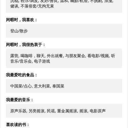
沉稳, 轻浮/调皮, 友好/善良, 温和, 幽默/机智, 不挑剔, 浪漫,
健谈, 不落俗套/无拘无束
闲暇时，我喜欢：
登山/散步
闲暇时，我很热衷于：
露营, 喝咖啡，聊天, 外出就餐, 与朋友聚会, 看电影/视频, 听
音乐/音乐会, 电子游戏
我最爱吃的食品：
中国菜/点心, 意大利菜, 泰国菜
我最爱的音乐：
原声乐器, 另类摇滚, 民谣, 重金属摇滚, 摇滚, 电影原声
喜欢读的书：