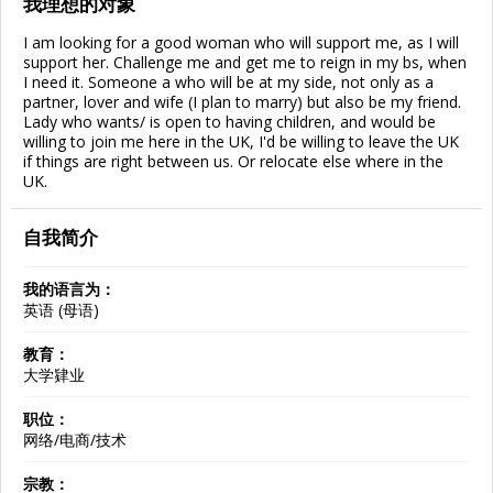
我理想的对象
I am looking for a good woman who will support me, as I will
support her. Challenge me and get me to reign in my bs, when
I need it. Someone a who will be at my side, not only as a
partner, lover and wife (I plan to marry) but also be my friend.
Lady who wants/ is open to having children, and would be
willing to join me here in the UK, I'd be willing to leave the UK
if things are right between us. Or relocate else where in the
UK.
自我简介
我的语言为：
英语 (母语)
教育：
大学肄业
职位：
网络/电商/技术
宗教：