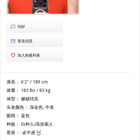
问好
发送信息
加入热搜列表
身高：
6'2" / 189 cm
体重：
183 lbs / 83 kg
体型：
健硕结实
头发颜色：
深金色, 中发
眼睛：
蓝色
种族：
白种人/高加索人
星座：:
金牛座