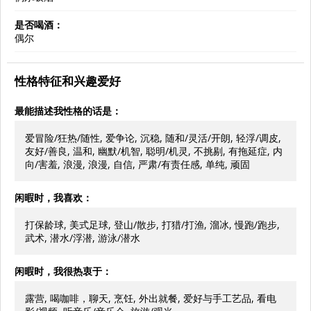
是否喝酒：
偶尔
性格特征和兴趣爱好
最能描述我性格的话是：
爱冒险/狂热/随性, 爱争论, 沉稳, 随和/灵活/开朗, 轻浮/调皮,
友好/善良, 温和, 幽默/机智, 聪明/机灵, 不挑剔, 有拖延症, 内
向/害羞, 浪漫, 浪漫, 自信, 严肃/有责任感, 单纯, 顽固
闲暇时，我喜欢：
打保龄球, 美式足球, 登山/散步, 打猎/打渔, 溜冰, 慢跑/跑步,
武术, 潜水/浮潜, 游泳/潜水
闲暇时，我很热衷于：
露营, 喝咖啡，聊天, 烹饪, 外出就餐, 爱好与手工艺品, 看电