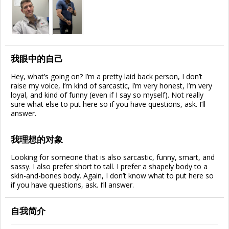
我眼中的自己
Hey, what’s going on? I’m a pretty laid back person, I don’t
raise my voice, I’m kind of sarcastic, I’m very honest, I’m very
loyal, and kind of funny (even if I say so myself). Not really
sure what else to put here so if you have questions, ask. I’ll
answer.
我理想的对象
Looking for someone that is also sarcastic, funny, smart, and
sassy. I also prefer short to tall. I prefer a shapely body to a
skin-and-bones body. Again, I don’t know what to put here so
if you have questions, ask. I’ll answer.
自我简介