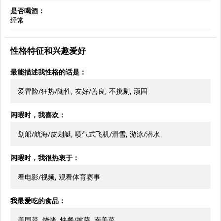
是否喝酒：
经常
性格特征和兴趣爱好
最能描述我性格的话是：
爱冒险/狂热/随性, 友好/善良, 不挑剔, 顽固
闲暇时，我喜欢：
划船/航海/皮划艇, 喷气式飞机/滑雪, 游泳/潜水
闲暇时，我很热衷于：
看电影/视频, 观看体育赛事
我最爱吃的食品：
美国菜, 烧烤, 快餐/披萨, 南美菜