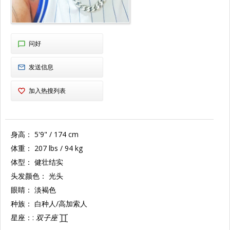
问好
发送信息
加入热搜列表
身高：
5'9" / 174 cm
体重：
207 lbs / 94 kg
体型：
健壮结实
头发颜色：
光头
眼睛：
淡褐色
种族：
白种人/高加索人
星座：:
双子座