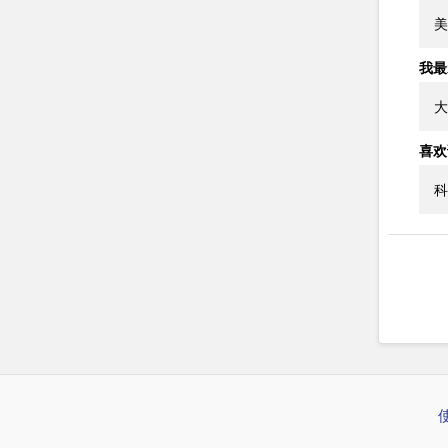
美
我最
大
喜欢
科