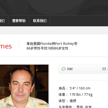
我们
需要帮助
联系我们
ames
来自美国Florida州Port Richey市
66岁男性寻找18到60岁女性
问好
身高：
5'4" / 163 cm
体重：
170 lbs / 77 kg
体型：
微胖
头发颜色：
黑色, 短发