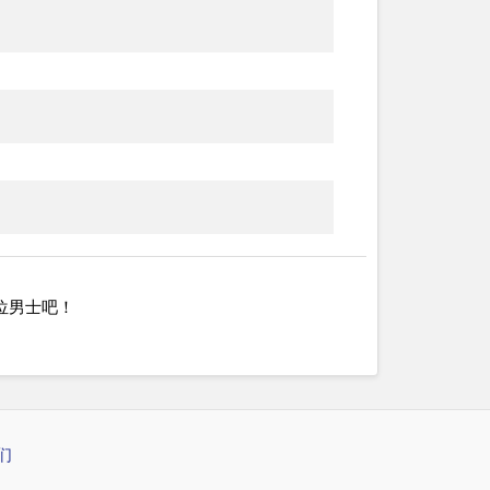
位男士吧！
们