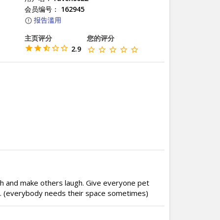
会员编号：
162945
报告滥用
主页评分
您的评分
2.9
augh and make others laugh. Give everyone pet
. (everybody needs their space sometimes)