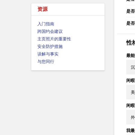
资源
是否
是否
入门指南
跨国约会建议
主页照片的重要性
性
安全防护措施
误解与事实
最能
与您同行
沉
闲暇
美
闲暇
外
我最