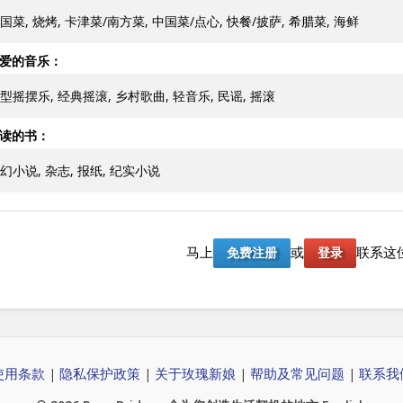
国菜, 烧烤, 卡津菜/南方菜, 中国菜/点心, 快餐/披萨, 希腊菜, 海鲜
爱的音乐：
型摇摆乐, 经典摇滚, 乡村歌曲, 轻音乐, 民谣, 摇滚
读的书：
幻小说, 杂志, 报纸, 纪实小说
马上
或
联系这
免费注册
登录
使用条款
隐私保护政策
关于玫瑰新娘
帮助及常见问题
联系我
|
|
|
|