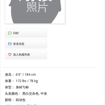
问好
发送信息
加入热搜列表
身高：
6'0" / 184 cm
体重：
172 lbs / 78 kg
体型：
身材匀称
头发颜色：
黑白交杂色, 中发
眼睛：
棕绿色