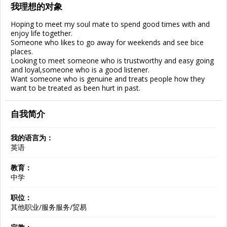
我理想的对象
Hoping to meet my soul mate to spend good times with and
enjoy life together.
Someone who likes to go away for weekends and see bice
places.
Looking to meet someone who is trustworthy and easy going
and loyal,someone who is a good listener.
Want someone who is genuine and treats people how they
want to be treated as been hurt in past.
自我简介
我的语言为：
英语
教育：
中学
职位：
其他职业/服务服务/贸易