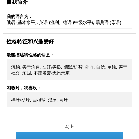
自我简介
我的语言为：
俄语 (基本水平), 英语 (流利), 德语 (中级水平), 瑞典语 (母语)
性格特征和兴趣爱好
最能描述我性格的话是：
沉稳, 善于沟通, 友好/善良, 幽默/机智, 外向, 自信, 单纯, 善于
社交, 顽固, 不落俗套/无拘无束
闲暇时，我喜欢：
棒球/垒球, 曲棍球, 溜冰, 网球
马上