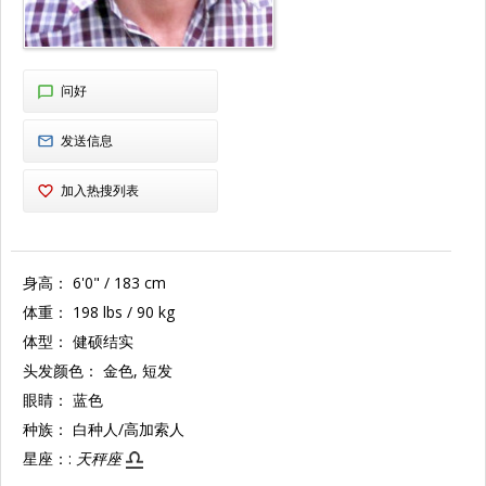
问好
发送信息
加入热搜列表
身高：
6'0" / 183 cm
体重：
198 lbs / 90 kg
体型：
健硕结实
头发颜色：
金色, 短发
眼睛：
蓝色
种族：
白种人/高加索人
星座：:
天秤座