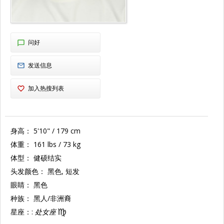
问好
发送信息
加入热搜列表
身高：
5'10" / 179 cm
体重：
161 lbs / 73 kg
体型：
健硕结实
头发颜色：
黑色, 短发
眼睛：
黑色
种族：
黑人/非洲裔
星座：:
处女座