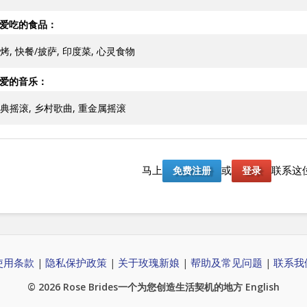
爱吃的食品：
烤, 快餐/披萨, 印度菜, 心灵食物
爱的音乐：
典摇滚, 乡村歌曲, 重金属摇滚
马上
或
联系这
免费注册
登录
使用条款
隐私保护政策
关于玫瑰新娘
帮助及常见问题
联系我
|
|
|
|
© 2026
Rose Brides
一个为您创造生活契机的地方
English