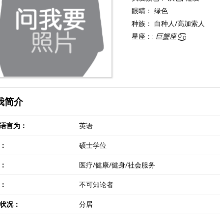
眼睛：
绿色
种族：
白种人/高加索人
星座：:
巨蟹座
我简介
语言为：
英语
：
硕士学位
：
医疗/健康/健身/社会服务
：
不可知论者
状况：
分居