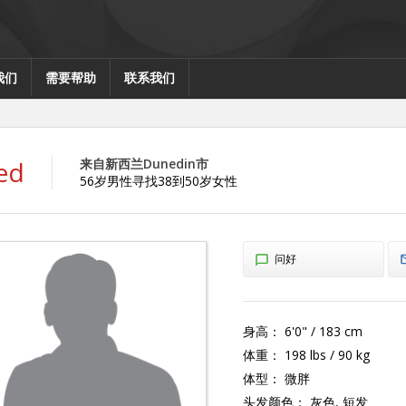
我们
需要帮助
联系我们
ed
来自新西兰Dunedin市
56岁男性寻找38到50岁女性
问好
身高：
6'0" / 183 cm
体重：
198 lbs / 90 kg
体型：
微胖
头发颜色：
灰色, 短发