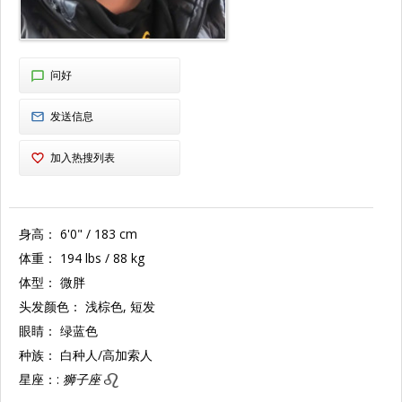
问好
发送信息
加入热搜列表
身高：
6'0" / 183 cm
体重：
194 lbs / 88 kg
体型：
微胖
头发颜色：
浅棕色, 短发
眼睛：
绿蓝色
种族：
白种人/高加索人
星座：:
狮子座