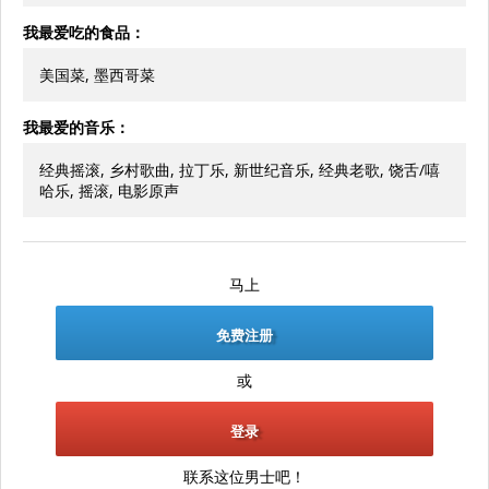
我最爱吃的食品：
美国菜, 墨西哥菜
我最爱的音乐：
经典摇滚, 乡村歌曲, 拉丁乐, 新世纪音乐, 经典老歌, 饶舌/嘻
哈乐, 摇滚, 电影原声
马上
免费注册
或
登录
联系这位男士吧！