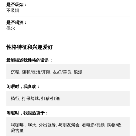
是否吸烟：
不吸烟
是否喝酒：
偶尔
性格特征和兴趣爱好
最能描述我性格的话是：
沉稳, 随和/灵活/开朗, 友好/善良, 浪漫
闲暇时，我喜欢：
骑行, 打保龄球, 打猎/打渔
闲暇时，我很热衷于：
喝咖啡，聊天, 外出就餐, 与朋友聚会, 看电影/视频, 购物/收
藏古董