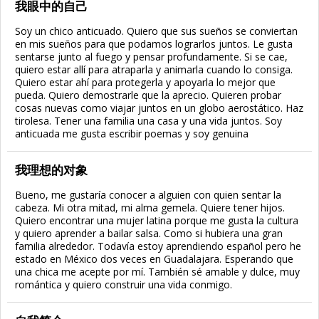
我眼中的自己
Soy un chico anticuado. Quiero que sus sueños se conviertan
en mis sueños para que podamos lograrlos juntos. Le gusta
sentarse junto al fuego y pensar profundamente. Si se cae,
quiero estar allí para atraparla y animarla cuando lo consiga.
Quiero estar ahí para protegerla y apoyarla lo mejor que
pueda. Quiero demostrarle que la aprecio. Quieren probar
cosas nuevas como viajar juntos en un globo aerostático. Haz
tirolesa. Tener una familia una casa y una vida juntos. Soy
anticuada me gusta escribir poemas y soy genuina
我理想的对象
Bueno, me gustaría conocer a alguien con quien sentar la
cabeza. Mi otra mitad, mi alma gemela. Quiere tener hijos.
Quiero encontrar una mujer latina porque me gusta la cultura
y quiero aprender a bailar salsa. Como si hubiera una gran
familia alrededor. Todavía estoy aprendiendo español pero he
estado en México dos veces en Guadalajara. Esperando que
una chica me acepte por mí. También sé amable y dulce, muy
romántica y quiero construir una vida conmigo.