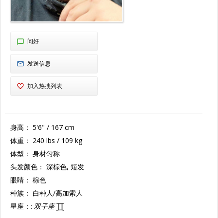
问好
发送信息
加入热搜列表
身高：
5'6" / 167 cm
体重：
240 lbs / 109 kg
体型：
身材匀称
头发颜色：
深棕色, 短发
眼睛：
棕色
种族：
白种人/高加索人
星座：:
双子座