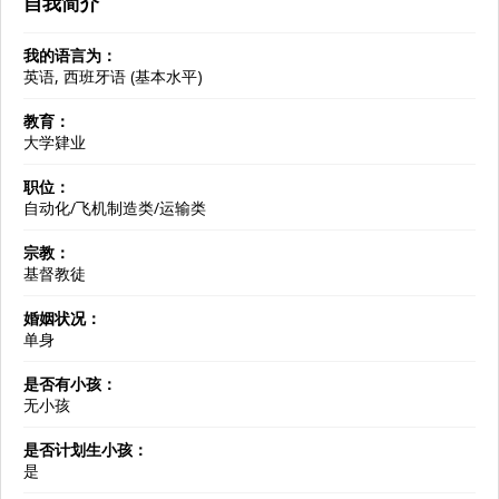
自我简介
我的语言为：
英语, 西班牙语 (基本水平)
教育：
大学肄业
职位：
自动化/飞机制造类/运输类
宗教：
基督教徒
婚姻状况：
单身
是否有小孩：
无小孩
是否计划生小孩：
是