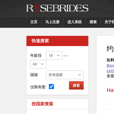
主页
马上注册
进入系统
搜索
关于
快速搜索
约
年龄段
---
比
Bo
Let
国籍
查
仅限有图
H
按国家搜索