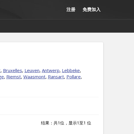
注册
免费加入
t
,
Bruxelles
,
Leuven
,
Antwerp
,
Lebbeke
,
ge
,
Riemst
,
Waasmont
,
Ransart
,
Pollare
,
结果：共1位，显示1至1 位