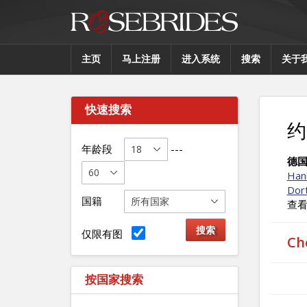
主页
马上注册
进入系统
搜索
关于
快速搜索
约
年龄段
---
德
Han
Dor
国籍
查
仅限有图
C
按国家搜索