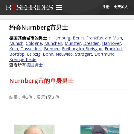
注册
免费加入
约会Nurnberg市男士
德国其他城市的男士：
Hamburg
,
Berlin
,
Frankfurt am Main
,
Munich
,
Cologne
,
Munchen
,
Munster
,
Dresden
,
Hannover
,
Koln
,
Dusseldorf
,
Bremen
,
Freiburg Im Breisgau
,
Frankfurt
,
Bottrop
,
Leipzig
,
Bonn
,
Neuwied
,
Stuttgart
,
Dortmund
,
Kremperheide
查看所有
德国男士
Nurnberg市的单身男士
结果：共3位，显示1至3 位