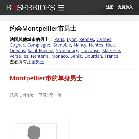
注册
免费加入
约会Montpellier市男士
法国其他城市的男士：
Paris
,
Lyon
,
Rennes
,
Cannes
,
Cognac
,
Compiegne
,
Grenoble
,
Nancy
,
Nantes
,
Nice
,
Orleans
,
Saint Etienne
,
Strasbourg
,
Toulouse
,
Marseille
,
Versailles
,
Nanterre
,
Monaco
,
Senlis
,
Dourdan
,
France
查看所有
法国男士
Montpellier市的单身男士
结果：共1位，显示1至1 位