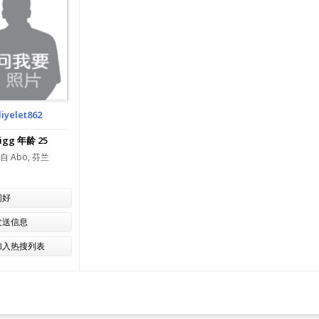
liyelet862
igg 年龄 25
自 Abo, 芬兰
问好
发送信息
加入热搜列表