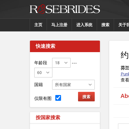
主页
马上注册
进入系统
搜索
关于
快速搜索
约
年龄段
---
芬
Punk
查
国籍
A
仅限有图
按国家搜索